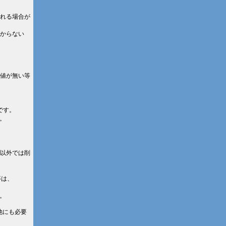
れる場合が
からない
値が無い等
です。
。
以外では削
等は、
。
他にも必要