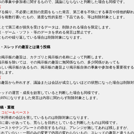
体の事象や参加者に関するもので、議論にならないと判断した場合も同様です。
言
げる煽り、不必要に差別の意図をもった発言、第三者を不快にする暴言や排他的馴れ
容を複数行書いたもの、過度な性的妄想・下品である、等は削除対象とします。
ことで第三者が損失を受けるデータは、削除される場合を限定します。
楽・ゲーム・ソフト・等のデータを求める発言は禁止です。
なものや繰り返している場合は削除対象になります。
板・スレッドの趣旨とは違う投稿
の掲示板の趣旨は、カテゴリと掲示板の名称によって判断します。
掲示板を除いては、その掲示板の趣旨に無関係なもの、多少関係があっても
わしい掲示板があるもの、掲示板の趣旨より掲示板自体の事象や参加者を重要視する
動します。
言
の趣旨から外れすぎ、議論または会話が成立しないほどの状態になった場合は削除対
レッドの運営・成長を妨害していると判断した場合も同様です。
のHNになりすました発言は内容に関わらず削除対象とします。
投稿・重複
・コピー＆ペースト
で利用者の会話を害しているものは削除対象になります。
容に違いがあっても、荒らしを目的としていると判断したものは同様です。
ペーストやテンプレートの存在するものは、アレンジが施してあれば残しますが、
されていない・一部のみの変更で内容の変わらないもの、スレッドの趣旨と違うもの