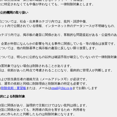
全に特定されなくても中傷が伴わなくても、一律削除対象とします。
・公的機関の取り扱い
業については、社会・出来事カテゴリ内では、批判・誹謗中傷、
ネット内で公開されている情報、インターネット外のデータソースが不明確なもの、
カテゴリ内では、掲示板の趣旨に関係があり、客観的な問題提起がある・公益性のあ
・企業が外部になんらかの影響を与える事件に関係している・等の場合は放置です。
については、他の削除基準と掲示板の趣旨に反しない限り放置します。
については、明らかに公的なもの以外は確認手段が確立していないので一律削除対象
放置対象ではない場合は削除されることがあります。
否は、依頼があった時点で考慮されることになり、最終的に管理人が判断します。
および担当責任者の連絡方法（メールアドレス可）が必須です。
は、通常の依頼と同様に削除理由と削除対象の特定も必要です。
は
削除依頼・要望板
または、メールは
email@cbiz.co.jp
までお願いします
目的による削除対象
趣旨に関係があり、論理的で主観だけではない批判は残します。
趣旨に関係があっても、利用者の気分を害するため・利用者を
ために作られたと判断したものは削除対象になります。