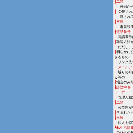
┃二類
┃
■
外部か
┃
■
公開され
┃
■
隠され
┃三種
┃
■
趣旨説
┣電話番号
┃
電話番号
┃
確認方法
┃
ただし、
┃
明らかに
きるもの・
┃
リンク先
┣メールア
┃
騙りの可
る等の
┃
場合のみ
┣誹謗中傷
┃一群
┃
管理人裁
┃二類
┃
公益性が
┃
含まれた
┃三種
┃
個人を特
┗私生活情
■
公益性の