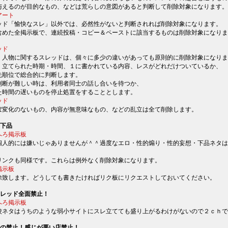
与えるのが目的なもの、などは荒らしの意図があると判断して削除対象になります。
アート
ッド「愉快なスレ」以外では、必然性がないと判断されれば削除対象になります。
含めた全掲示板で、連続投稿・コピー＆ペーストに該当するものは削除対象になりま
ッド
・人物に関するスレッドは、個々に多少の違いがあっても原則的に削除対象になりま
、立てられた時期・時間、１に書かれている内容、レスがどれだけついているか、
先順位で総合的に判断します。
判断が難しい時は、利用者同士の話し合いを待つか、
た時間の遅いものを停止処置をすることとします。
ッド
ぼ変化のないもの、内容が無意味なもの、などの乱立は全て削除します。
・下品
へろ掲示板
個人的には嫌いじゃありませんが＾＾過度なエロ・性的煽り・性的妄想・下品ネタは
リンクも同様です。これらは例外なく削除対象になります。
掲示板
除致します。どうしても書きたければリク板にリクエストしておいてください。
スレッド全面禁止！
へろ掲示板
校ネタはうちのような弱小サイトにスレ立てても盛り上がるわけがないので２ｃｈで
イの禁止！感じが悪い店禁止！