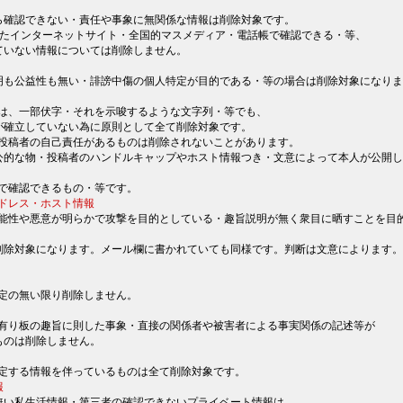
ら確認できない・責任や事象に無関係な情報は削除対象です。
たインターネットサイト・全国的マスメディア・電話帳で確認できる・等、
ていない情報については削除しません。
明も公益性も無い・誹謗中傷の個人特定が目的である・等の場合は削除対象になりま
は、一部伏字・それを示唆するような文字列・等でも、
が確立していない為に原則として全て削除対象です。
投稿者の自己責任があるものは削除されないことがあります。
公的な物・投稿者のハンドルキャップやホスト情報つき・文意によって本人が公開し
で確認できるもの・等です。
ドレス・ホスト情報
能性や悪意が明らかで攻撃を目的としている・趣旨説明が無く衆目に晒すことを目
削除対象になります。メール欄に書かれていても同様です。判断は文意によります。
定の無い限り削除しません。
有り板の趣旨に則した事象・直接の関係者や被害者による事実関係の記述等が
ものは削除しません。
定する情報を伴っているものは全て削除対象です。
報
無い私生活情報・第三者の確認できないプライベート情報は、