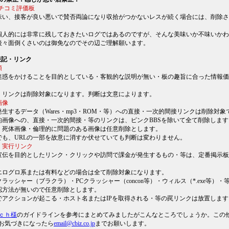
クチコミ評価板
味い、接客が良い悪いで賛否両論になり収拾がつかないレスが続く場合には、削除さ
個人的には非常に残しておきたいログではあるのですが、そんな美味いか不味いかわ
後々面倒くさいのは御免なのでその辺ご理解願います。
表記・リンク
頼
迷惑をかけることを目的としている・客観的な説明が無い・板の趣旨に合った情報価
記・リンクは削除対象になります。判断は文意によります。
画像
生するデータ（Wares・mp3・ROM・等）への直接・一次的間接リンクは削除対象
的画像への、直接・一次的間接・等のリンクは、ピンクBBSを除いて全て削除します
・死体画像・倫理的に問題のある画像は任意削除とします。
でも、URLの一部を故意に消すか伏せていても判断は変わりません。
・実行リンク
宣伝を目的としたリンク・クリックや訪問で課金が発生するもの・等は、定番掲示板
エログロ系または有料などの場合は全て削除対象になります。
ラッシャー（ブラクラ）・PCクラッシャー（concon等）・ウィルス（*.exe等）・
認方法が無いので任意削除とします。
でアクションが起こる・ホスト名またはIPを取得される・等の罠リンクは放置します
ｃｈ様
のガイドラインを参考にまとめてみましたがこんなところでしょうか。この
お気づきになったら
email@cbiz.co.jp
までお願いします。