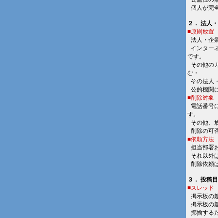
■
個人が完
２． 法人
■原則放置
■
法人・企
■
インター
です。
■
その他の
む・
■
その法人
■
公的機関
■削除対象
■
電話番号
す。
■
その他、
■
削除の可
■依頼方法
■
担当部署
■
それ以外
■
削除依頼
３． 投稿
■スレッド
■
掲示板の
■
掲示板の
■
揶揄する