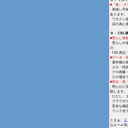
■『食』-
■
美味い不
あります。
■
ワタクシ
■
店の為に
９． URL
■荒らし依
■
荒らしや
の
■
URL表
■データ・
■
著作権の発
■
エロ・性
■
グロ画像
■
どの場合
■宣伝・罠
■
明らかに
除します。
■
ただし、
■
ブラウザク
■
安全な確
■
リンク先
とまぁ、
２
なルール等