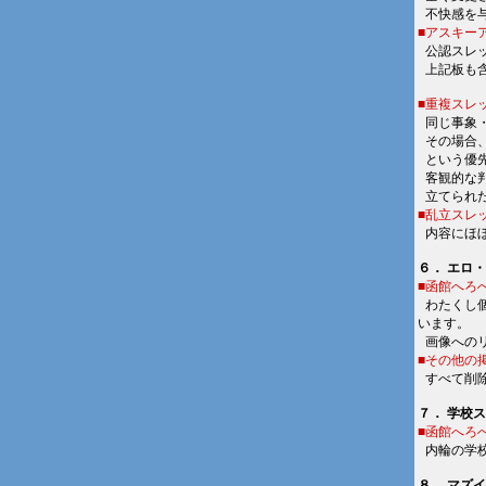
■
不快感を
■アスキー
■
公認スレ
■
上記板も
■重複スレ
■
同じ事象
■
その場合
■
という優
■
客観的な
■
立てられ
■乱立スレ
■
内容にほ
６． エロ
■函館へろ
■
わたくし
います。
■
画像への
■その他の
■
すべて削
７． 学校
■函館へろ
■
内輪の学
８． マズ