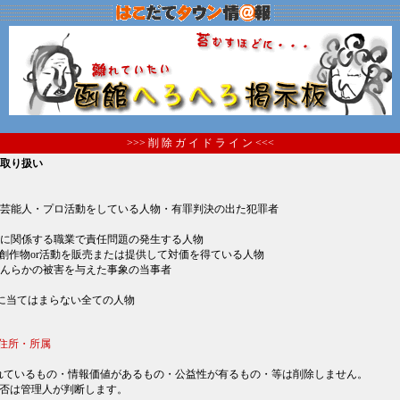
>>> 削 除 ガ イ ド ラ イ ン <<<
の取り扱い
芸能人・プロ活動をしている人物・有罪判決の出た犯罪者
に関係する職業で責任問題の発生する人物
r創作物or活動を販売または提供して対価を得ている人物
んらかの被害を与えた事象の当事者
に当てはまらない全ての人物
住所・所属
れているもの・情報価値があるもの・公益性が有るもの・等は削除しません。
否は管理人が判断します。