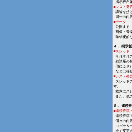
■
掲示板自
■レス・発
■
議論を妨
■
同一の内
■データ
■
公開する
■
画像・音
■
確信犯的
４． 掲示
■スレッド
■
それぞれ
■
雑談系の
■
他にふさ
■
などは移
■レス・発
■
スレッド
す。
■
故意にス
■
また、他
５． 連続
■連続投稿
■
連続投稿
■
個々の内
■
コピー＆
■
全く変更