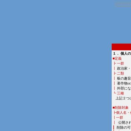
１． 個人
■定義
┣ 一群
┃
政治家・
┣ 二類
┃
板の趣旨
┃
著作物o
┃
外部にな
┗ 三種
■
上記２つ
■削除対象
┣個人名・
┃一群
┃
■
公開さ
┃
■
削除の可